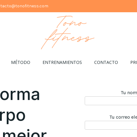
tacto@tonofitness.com
MÉTODO
ENTRENAMIENTOS
CONTACTO
PR
forma
Tu nom
erpo
Tu correo el
 mejor