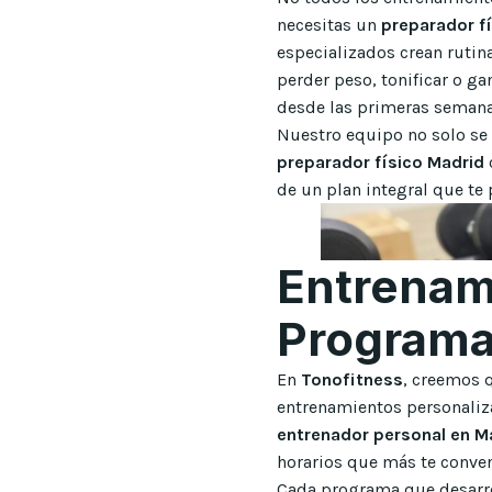
necesitas un
preparador f
especializados crean rutin
perder peso, tonificar o ga
desde las primeras semana
Nuestro equipo no solo se e
preparador físico Madrid
de un plan integral que te 
Entrenam
Programas
En
Tonofitness
, creemos q
entrenamientos personaliza
entrenador personal en M
horarios que más te conve
Cada programa que desarro