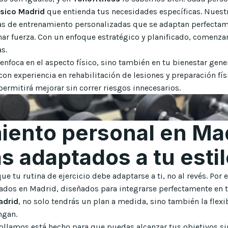
ísico Madrid
que entienda tus necesidades específicas. Nuest
as de entrenamiento personalizadas que se adaptan perfectame
nar fuerza. Con un enfoque estratégico y planificado, comenzar
s.
nfoca en el aspecto físico, sino también en tu bienestar gener
con experiencia en rehabilitación de lesiones y preparación fís
permitirá mejorar sin correr riesgos innecesarios.
iento personal en Mad
 adaptados a tu estil
ue tu rutina de ejercicio debe adaptarse a ti, no al revés. Por 
dos en Madrid, diseñados para integrarse perfectamente en tu
adrid
, no solo tendrás un plan a medida, sino también la flexi
ngan.
llamos está hecho para que puedas alcanzar tus objetivos si