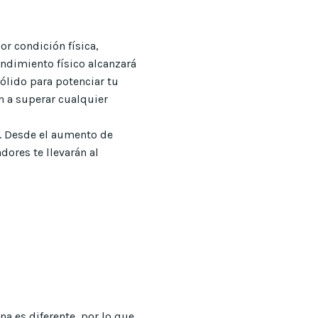
r condición física,
rendimiento físico alcanzará
sólido para potenciar tu
n a superar cualquier
. Desde el aumento de
dores te llevarán al
a es diferente, por lo que