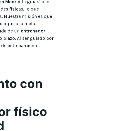
en Madrid
te guiará a lo
des físicas, lo que
s. Nuestra misión es que
cerque a la meta.
yuda de un
entrenador
o plazo. Al ser guiado por
n de entrenamiento.
u
nto con
r físico
d