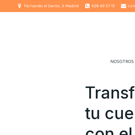
Saltar
Fernando el Santo, 3 Madrid
626 49 57 15
con
al
contenido
NOSOTROS
Trans
tu cu
con el